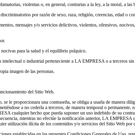
ifamatorias, violentas o, en general, contrarias a la ley, a la moral, a 
discriminatorios por razón de sexo, raza, religión, creencias, edad o co
entos, mensajes y/o servicios delictivos, violentos, ofensivos, nocivos, d
or.
 nocivas para la salud y el equilibrio psíquico.
ón intelectual o industrial perteneciente a LA EMPRESA o a terceros sin 
 propia imagen de las personas.
funcionamiento del Sitio Web.
eb, se le proporcionara una contraseña, se obliga a usarla de manera d
etiéndose a no cederla a terceros, de manera temporal o permanente, ni 
RESA cualquier hecho que pueda suponer un uso indebido de su contraseñ
nsecuencia, mientras no efectúe la notificación anterior, LA EMPRESA 
r utilización ilícita de los contenidos y/o servicios del Sitio Web por c
aciones establecidas en las presentes Condiciones Generales de Uso, re