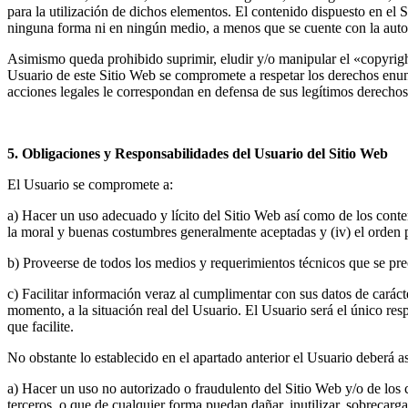
para la utilización de dichos elementos. El contenido dispuesto en el 
ninguna forma ni en ningún medio, a menos que se cuente con la autori
Asimismo queda prohibido suprimir, eludir y/o manipular el «copyrigh
Usuario de este Sitio Web se compromete a respetar los derechos enu
acciones legales le correspondan en defensa de sus legítimos derechos 
5. Obligaciones y Responsabilidades del Usuario del Sitio Web
El Usuario se compromete a:
a) Hacer un uso adecuado y lícito del Sitio Web así como de los conten
la moral y buenas costumbres generalmente aceptadas y (iv) el orden 
b) Proveerse de todos los medios y requerimientos técnicos que se pre
c) Facilitar información veraz al cumplimentar con sus datos de cará
momento, a la situación real del Usuario. El Usuario será el único re
que facilite.
No obstante lo establecido en el apartado anterior el Usuario deberá 
a) Hacer un uso no autorizado o fraudulento del Sitio Web y/o de los c
terceros, o que de cualquier forma puedan dañar, inutilizar, sobrecarg