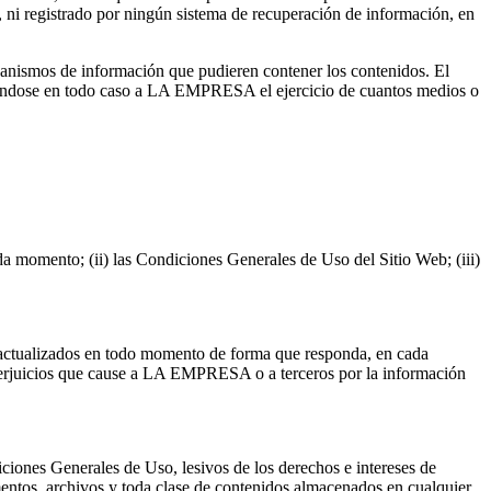
o, ni registrado por ningún sistema de recuperación de información, en
canismos de información que pudieren contener los contenidos. El
ervándose en todo caso a LA EMPRESA el ejercicio de cuantos medios o
ada momento; (ii) las Condiciones Generales de Uso del Sitio Web; (iii)
os actualizados en todo momento de forma que responda, en cada
os perjuicios que cause a LA EMPRESA o a terceros por la información
iciones Generales de Uso, lesivos de los derechos e intereses de
cumentos, archivos y toda clase de contenidos almacenados en cualquier