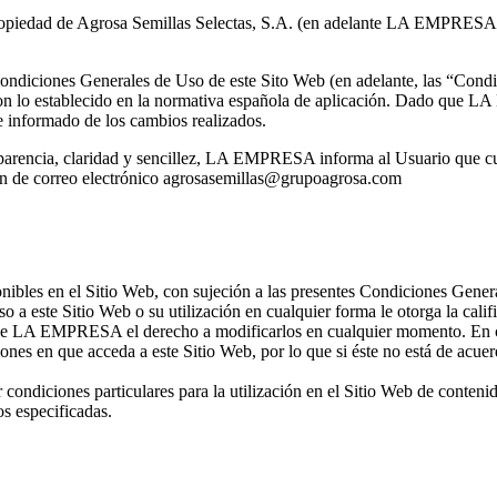
propiedad de Agrosa Semillas Selectas, S.A. (en adelante LA EMPRESA
ondiciones Generales de Uso de este Sito Web (en adelante, las “Condi
con lo establecido en la normativa española de aplicación. Dado que L
e informado de los cambios realizados.
ansparencia, claridad y sencillez, LA EMPRESA informa al Usuario que c
n de correo electrónico
agrosasemillas@grupoagrosa.com
bles en el Sitio Web, con sujeción a las presentes Condiciones General
so a este Sitio Web o su utilización en cualquier forma le otorga la cali
se LA EMPRESA el derecho a modificarlos en cualquier momento. En con
nes en que acceda a este Sitio Web, por lo que si éste no está de acue
ondiciones particulares para la utilización en el Sitio Web de contenido
os especificadas.