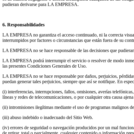
pudieran derivarse para LA EMPRESA.
6. Responsabilidades
LA EMPRESA no garantiza el acceso continuado, ni la correcta visuali
interrumpidos por factores o circunstancias que están fuera de su contr
LA EMPRESA no se hace responsable de las decisiones que pudieran a
LA EMPRESA podrá interrumpir el servicio o resolver de modo inmediat
las presentes Condiciones Generales de Uso.
LA EMPRESA no se hace responsable por daños, perjuicios, pérdidas, r
puedan generar tales perjuicios, siempre que así se notifique. En especi
(i) interferencias, interrupciones, fallos, omisiones, averías telefóni
líneas y redes de telecomunicaciones, o por cualquier otra causa aj
(ii) intromisiones ilegítimas mediante el uso de programas malignos de
(iii) abuso indebido o inadecuado del Sitio Web.
(iv) errores de seguridad o navegación producidos por un mal funci
de retirar, total o parcialmente, cualquier contenido o información pre