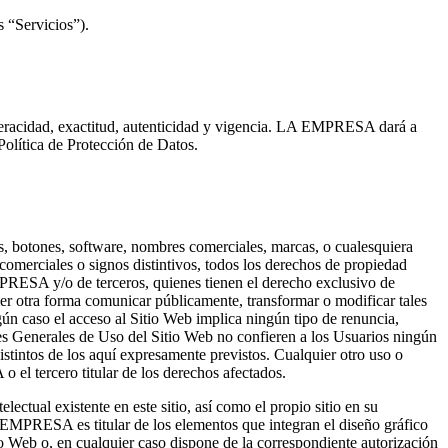
 “Servicios”).
u veracidad, exactitud, autenticidad y vigencia. LA EMPRESA dará a
Política de Protección de Datos.
os, botones, software, nombres comerciales, marcas, o cualesquiera
 comerciales o signos distintivos, todos los derechos de propiedad
EMPRESA y/o de terceros, quienes tienen el derecho exclusivo de
uier otra forma comunicar públicamente, transformar o modificar tales
 caso el acceso al Sitio Web implica ningún tipo de renuncia,
ones Generales de Uso del Sitio Web no confieren a los Usuarios ningún
istintos de los aquí expresamente previstos. Cualquier otro uso o
 el tercero titular de los derechos afectados.
ectual existente en este sitio, así como el propio sitio en su
A EMPRESA es titular de los elementos que integran el diseño gráfico
io Web o, en cualquier caso dispone de la correspondiente autorización