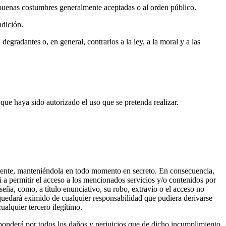
las buenas costumbres generalmente aceptadas o al orden público.
ndición.
egradantes o, en general, contrarios a la ley, a la moral y a las
que haya sido autorizado el uso que se pretenda realizar.
iligente, manteniéndola en todo momento en secreto. En consecuencia,
a permitir el acceso a los mencionados servicios y/o contenidos por
a, como, a título enunciativo, su robo, extravío o el acceso no
quedará eximido de cualquier responsabilidad que pudiera derivarse
ualquier tercero ilegítimo.
sponderá por todos los daños y perjuicios que de dicho incumplimiento