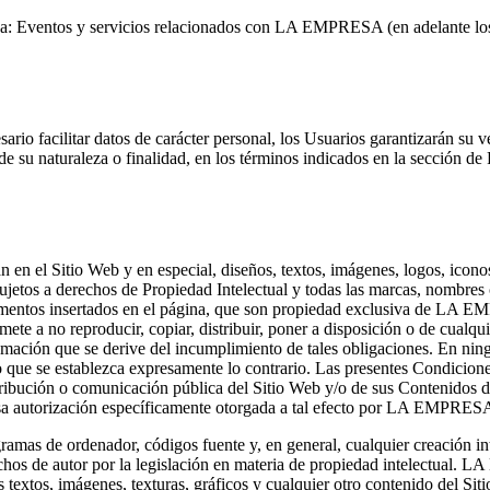
er a: Eventos y servicios relacionados con LA EMPRESA (en adelante los
ario facilitar datos de carácter personal, los Usuarios garantizarán s
 su naturaleza o finalidad, en los términos indicados en la sección de 
 en el Sitio Web y en especial, diseños, textos, imágenes, logos, icon
 sujetos a derechos de Propiedad Intelectual y todas las marcas, nombres
 elementos insertados en el página, que son propiedad exclusiva de LA 
omete a no reproducir, copiar, distribuir, poner a disposición o de cualq
ón que se derive del incumplimiento de tales obligaciones. En ningún
alvo que se establezca expresamente lo contrario. Las presentes Condici
stribución o comunicación pública del Sitio Web y/o de sus Contenidos d
esa autorización específicamente otorgada a tal efecto por LA EMPRESA o
ramas de ordenador, códigos fuente y, en general, cualquier creación intel
hos de autor por la legislación en materia de propiedad intelectual. L
extos, imágenes, texturas, gráficos y cualquier otro contenido del Sit