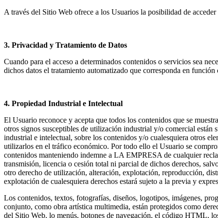
A través del Sitio Web ofrece a los Usuarios la posibilidad de acced
3. Privacidad y Tratamiento de Datos
Cuando para el acceso a determinados contenidos o servicios sea neces
dichos datos el tratamiento automatizado que corresponda en función de
4. Propiedad Industrial e Intelectual
El Usuario reconoce y acepta que todos los contenidos que se muestran
otros signos susceptibles de utilización industrial y/o comercial están
industrial e intelectual, sobre los contenidos y/o cualesquiera otros
utilizarlos en el tráfico económico. Por todo ello el Usuario se compr
contenidos manteniendo indemne a LA EMPRESA de cualquier reclamaci
transmisión, licencia o cesión total ni parcial de dichos derechos, s
otro derecho de utilización, alteración, explotación, reproducción, di
explotación de cualesquiera derechos estará sujeto a la previa y expr
Los contenidos, textos, fotografías, diseños, logotipos, imágenes, prog
conjunto, como obra artística multimedia, están protegidos como derec
del Sitio Web, lo menús, botones de navegación, el código HTML, los t