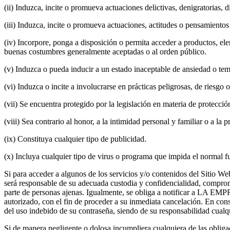
(ii) Induzca, incite o promueva actuaciones delictivas, denigratorias, d
(iii) Induzca, incite o promueva actuaciones, actitudes o pensamientos 
(iv) Incorpore, ponga a disposición o permita acceder a productos, elem
buenas costumbres generalmente aceptadas o al orden público.
(v) Induzca o pueda inducir a un estado inaceptable de ansiedad o tem
(vi) Induzca o incite a involucrarse en prácticas peligrosas, de riesgo o
(vii) Se encuentra protegido por la legislación en materia de protecci
(viii) Sea contrario al honor, a la intimidad personal y familiar o a la
(ix) Constituya cualquier tipo de publicidad.
(x) Incluya cualquier tipo de virus o programa que impida el normal 
Si para acceder a algunos de los servicios y/o contenidos del Sitio W
será responsable de su adecuada custodia y confidencialidad, comprom
parte de personas ajenas. Igualmente, se obliga a notificar a LA EMP
autorizado, con el fin de proceder a su inmediata cancelación. En co
del uso indebido de su contraseña, siendo de su responsabilidad cualquie
Si de manera negligente o dolosa incumpliera cualquiera de las oblig