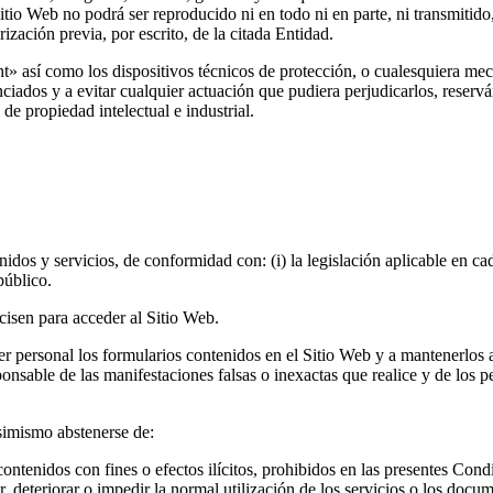
Sitio Web no podrá ser reproducido ni en todo ni en parte, ni transmitid
zación previa, por escrito, de la citada Entidad.
t» así como los dispositivos técnicos de protección, o cualesquiera me
nciados y a evitar cualquier actuación que pudiera perjudicarlos, res
de propiedad intelectual e industrial.
idos y servicios, de conformidad con: (i) la legislación aplicable en c
público.
cisen para acceder al Sitio Web.
cter personal los formularios contenidos en el Sitio Web y a mantenerl
sponsable de las manifestaciones falsas o inexactas que realice y de l
asimismo abstenerse de:
ontenidos con fines o efectos ilícitos, prohibidos en las presentes Cond
ar, deteriorar o impedir la normal utilización de los servicios o los do