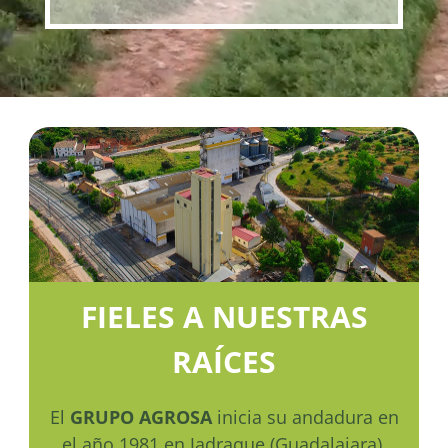
FIELES A NUESTRAS
RAÍCES
El
GRUPO AGROSA
inicia su andadura en
el año 1981 en Jadraque (Guadalajara).