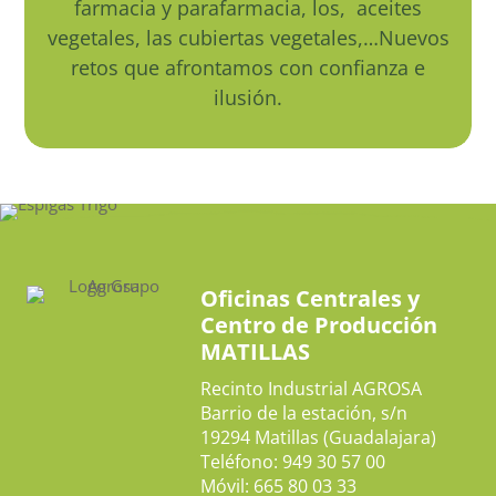
farmacia y parafarmacia, los, aceites
vegetales, las cubiertas vegetales,…Nuevos
retos que afrontamos con confianza e
ilusión.
Oficinas Centrales y
Centro de Producción
MATILLAS
Recinto Industrial AGROSA
Barrio de la estación, s/n
19294 Matillas (Guadalajara)
Teléfono: 949 30 57 00
Móvil: 665 80 03 33