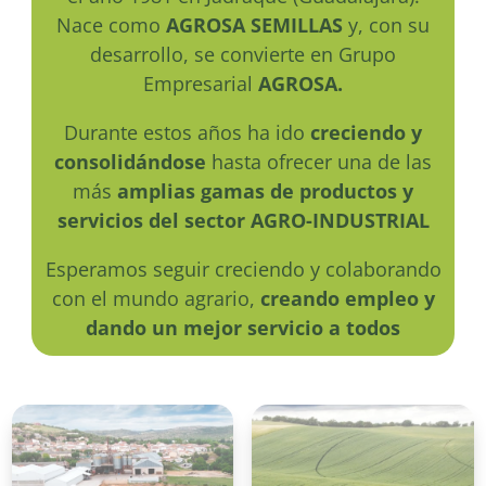
Nace como
AGROSA SEMILLAS
y, con su
desarrollo, se convierte en Grupo
Empresarial
AGROSA.
Durante estos años ha ido
creciendo y
consolidándose
hasta ofrecer una de las
más
amplias gamas de productos y
servicios del sector AGRO-INDUSTRIAL
Esperamos seguir creciendo y colaborando
con el mundo agrario,
creando empleo
y
dando un mejor servicio a todos