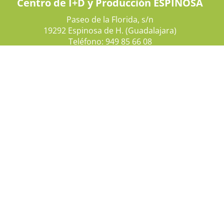
Centro de I+D y Producción ESPINOSA
Paseo de la Florida, s/n
19292 Espinosa de H. (Guadalajara)
Teléfono: 949 85 66 08
Móvil: 630 59 21 80
Centro de Producción JADRAQUE
Camino de Cáritas, s/n
19240 Jadraque (Guadalajara)
Teléfono: 949 34 30 00

Email
info@grupoagrosa.com

Teléfono
902 12 24 12 / 949 30 57 00